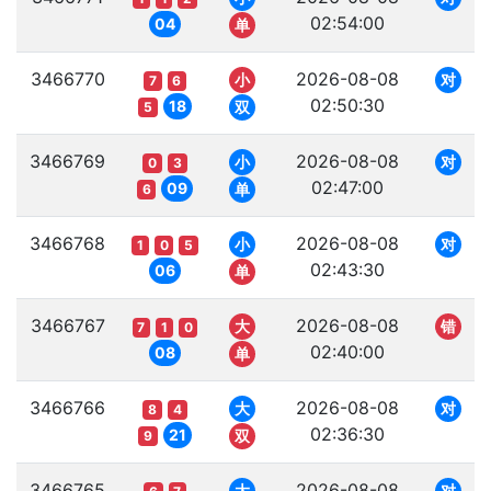
02:54:00
04
单
3466770
2026-08-08
小
对
7
6
02:50:30
18
双
5
3466769
2026-08-08
小
对
0
3
02:47:00
09
单
6
3466768
2026-08-08
小
对
1
0
5
02:43:30
06
单
3466767
2026-08-08
大
错
7
1
0
02:40:00
08
单
3466766
2026-08-08
大
对
8
4
02:36:30
21
双
9
3466765
2026-08-08
大
对