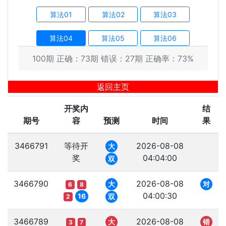
算法01
算法02
算法03
算法04
算法05
算法06
100期 正确：73期 错误：27期 正确率：73%
返回主页
开奖内
结
期号
容
预测
时间
果
3466791
等待开
2026-08-08
大
奖
04:04:00
双
3466790
2026-08-08
大
对
6
8
04:00:30
16
双
2
3466789
2026-08-08
大
错
3
7